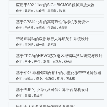
应用于802.11ac的SiGe BiCMOS低噪声放大器
作者：魏启迪，林俊明，章国豪，陈 亮
基于GPS和北斗的高可靠性信标机系统设计
作者：于皓博，单彦虎，任勇峰，焦新泉
带足距辅助的双惯导行人导航硬件系统设计
作者：周路旸，胡一恭，武元新
基于FPGA的HEVC感兴趣区域编码算法研究与设计
作者：李 申，严 伟，夏 珺，崔正东，柴志雷
基于相邻-非相邻耦合拓扑的小型化微带带通滤波器
作者：饶晓红，倪 飘，金海焱，黄 涛，黄永茂
基于PUF的可信根及可信计算平台架构设计
作者：吴 缙，徐金甫
民用无人机多通道数传交换系统设计