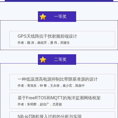
一等奖
GPS天线阵抗干扰射频前端设计
作者：魏 涛，杨祖芳，潘 伟，郑建生
二等奖
一种低温漂高电源抑制比带隙基准源的设计
作者：青旭东，钟 黎，王永禄，秦少宏，陈振中
基于FreeRTOS和MQTT的海洋监测网络框架
作者：朱明辉，赵信广，尤星懿
NB-IoT随机接入过程的分析与实现