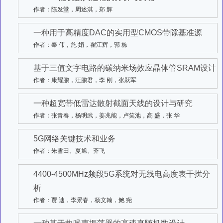
作者：陈发堂，周述淇，郑 辉
一种用于高精度DAC的实用型CMOS带隙基准源
作者：奉 伟，施 娟，翟江辉，郭 栋
基于三值文字电路的碳纳米场效应晶体管SRAM设计
作者：康耀鹏，汪鹏君，李 刚，张跃军
一种超宽带低雷达散射截面天线的设计与研究
作者：张青春，杨明武，姜兆能，卢笑池，高 盛，张 华
5G网络关键技术和业务
作者：朱雪田、夏旭、齐飞
4400-4500MHz频段5G系统对无线电高度表干扰分
析
作者：贾 迪，李景春，杨文翰，鲍 尧