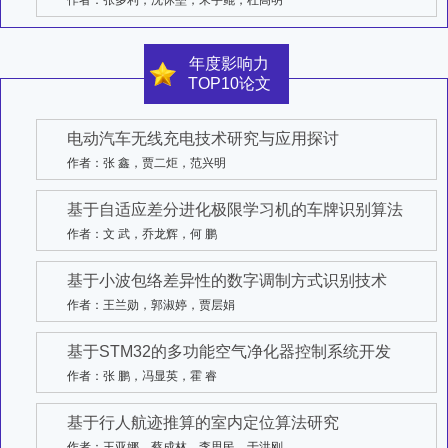
作者：张多利，沈休垒，宋宇鲲，杜高明
年度影响力
TOP10论文
电动汽车无线充电技术研究与应用探讨
作者：张 鑫，贾二炬，范兴明
基于自适应差分进化极限学习机的车牌识别算法
作者：文 武，乔龙辉，何 鹏
基于小波包络差异性的数字调制方式识别技术
作者：王兰勋，郭淑婷，贾层娟
基于STM32的多功能空气净化器控制系统开发
作者：张 鹏，冯显英，霍 睿
基于行人航迹推算的室内定位算法研究
作者：王亚娜，蔡成林，李思民，于洪刚