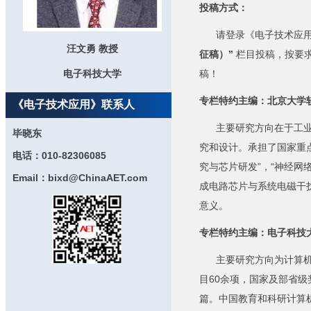
投稿方式：
请登录《电子技术应用
汪文勇 教授
征稿）”
栏目投稿，按要求
电子科技大学
稿！
专栏特约主编：北京大学软
《电子技术应用》联系人
主要研究方向在于工业以
毕晓东
究和设计。承担了国家重
电话：010-82306085
究与芯片研发”，“神经网
Email：bixd@ChinaAET.com
成电路芯片与系统电磁干
意义。
专栏特约主编：电子科技大
主要研究方向为计算机网
目60余项，国家及部省级
篇。中国教育和科研计算机