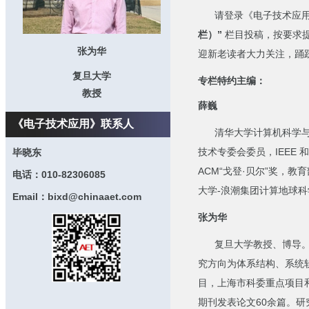
请登录《电子技术应用
栏）”
栏目投稿，按要求提
张为华
迎新老读者大力关注，踊
复旦大学
专栏特约主编：
教授
薛巍
《电子技术应用》联系人
清华大学计算机科学与技
技术专委会委员，IEEE
毕晓东
ACM“戈登·贝尔”奖，
电话：010-82306085
大学-浪潮集团计算地球科
Email：bixd@chinaaet.com
张为华
复旦大学教授、博导。2
究方向为体系结构、系统
目，上海市科委重点项目和8
期刊发表论文60余篇。研究工