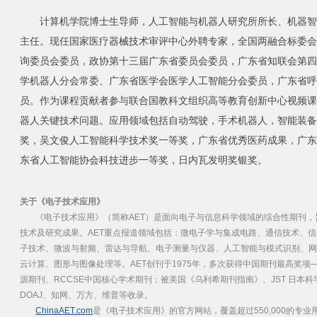
计算机学院博士生导师，人工智能与机器人研究所所长、机器智
主任。现任国家医疗器械技术审评中心外聘专家，全国两融合标委会
询委员会委员，政协第十三届广东省委员会委员，广东省知联会第四
学机器人分会常委、广东省医学会医学人工智能分会委员，广东省
员。作为课程贡献者参与联合国教科文组织高等教育创新中心视频课
器人关键技术问题。应用领域包括自动驾驶，手术机器人，智能装
奖，吴文俊人工智能科学技术奖一等奖，广东省优秀医药成果，广东
东省人工智能协会科技进步一等奖，日内瓦发明奖银奖。
关于《电子技术应用》
《电子技术应用》（简称AET）是面向电子与信息科学领域的综合性期刊
技术及研究成果。AET重点报道领域包括：微电子学与集成电路、通信技术、
子技术、微波与射频、雷达与导航、电子测量与仪器、人工智能与模式识别、网
云计算、图形与图像处理等。AET创刊于1975年，多次获得中国期刊最高奖
源期刊、RCCSE中国核心学术期刊；被美国《乌利希期刊指南》、JST 日本科学技
DOAJ、知网、万方、维普等收录。
ChinaAET.com
是《电子技术应用》的官方网站，覆盖超过550,000的专