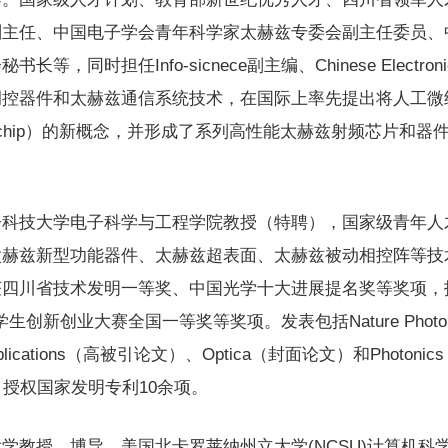
副主任、中国电子学会青年科学家太赫兹专委会副主任委员、
等，同时担任Info-sicnece副主编、Chinese Electr
调控器件和太赫兹通信系统技术，在国际上率先提出将人工微
-chip）的新概念，并形成了系列高性能太赫兹射频芯片和器件
子科技大学电子科学与工程学院教授（特聘），国家级青年人
太赫兹新型功能器件、太赫兹超表面、太赫兹被动相控阵等技
获四川省技术发明一等奖、中国光学十大进展提名奖等奖项，
学生创新创业大赛全国一等奖等奖项。发表包括Nature Photoni
e & Applications（高被引论文）、Optica（封面论文）和Pho
，授权国家发明专利10余项。
学教授、博导，美国北卡罗莱纳州立大学(NCSU)计算机