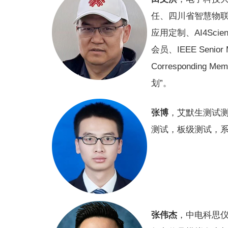
任、四川省智慧物联
应用定制、AI4Sc
会员、IEEE Sen
Correspondi
划”。
张博
，艾默生测试测量
测试，板级测试，
张伟杰
，中电科思仪