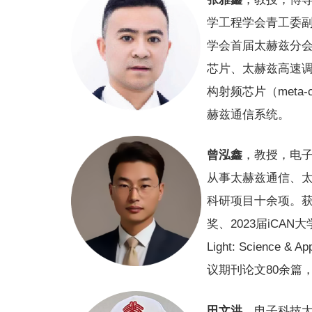
学工程学会青工委
学会首届太赫兹分会秘书长
芯片、太赫兹高速
构射频芯片（meta
赫兹通信系统。
曾泓鑫
，教授，电
从事太赫兹通信、
科研项目十余项。
奖、2023届iCAN大
Light: Scienc
议期刊论文80余篇
田文洪
，电子科技大